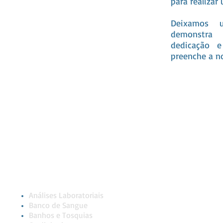
para realiza
Deixamos 
demonstra
dedicação e
preenche a no
Serviços
Encontre-n
Análises Laboratoriais
Banco de Sangue
Banhos e Tosquias