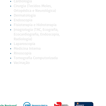
Cardiologia
Cirurgia (Tecidos Moles,
Ortopédica e Neurológica)
Dermatologia
Endoscopia
Fisioterapia e Hidroterapia
I
magiologia (TAC, Ecografia,
Ecocardiografia, Endoscopia,
Radiologia)
Laparoscopia
Medicina Interna
Rinoscopia
Tomografia Computorizada
Vacinação