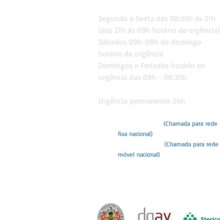
Consultas
Segunda a Sexta das 08:30
h às 21h
(das 21h às 09h horário de urgê
ncia)
Sábados 09h-09h de domingo
horário de urgência
Domingos e Feriados
horário de
urgência das 09h - 08:30h
Urgência permanente 24h
282 418 260
(Chamada para rede
fixa nacional)
968 759 065
(Chamada para rede
móvel nacional)
hvportimao@gmail.com