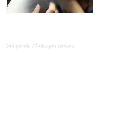
HORÁRIO DE
FUNCIONAMENTO
24h por dia / 7 dias por semana
Consultas
Segunda a Sexta das 08:30
h às 21h (das
21h às 09h horário de urgê
ncia)
Sábados 09h-09h de domingo horário de
urgência
Domingos e Feriados
horário de urgência
das 09h - 08:30h
Urgência permanente 24h
282 418 260
(Chamada para rede fixa
nacional)
968 759 065
(Chamada para rede