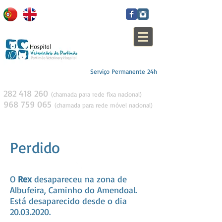
Serviço Permanente 24h
282 418 260
(c
h
amada para rede fixa nacional)
968 759 065
(c
h
amada para rede móvel
nacion
al)
Perdido
O
Rex
desapareceu na zona de
Albufeira, Caminho do Amendoal.
Está desaparecido desde o dia
20.03.2020.