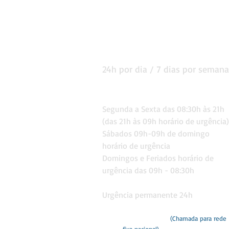
HORÁRIO DE
FUNCIONAMENTO
24h por dia / 7 dias por semana
Consultas
Segunda a Sexta das 08:30
h às 21h
(das 21h às 09h horário de urgê
ncia)
Sábados 09h-09h de domingo
horário de urgência
Domingos e Feriados
horário de
urgência das 09h - 08:30h
Urgência permanente 24h
282 418 260
(Chamada para rede