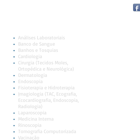
Serviços
Encontre-n
Análises Laboratoriais
Banco de Sangue
Banhos e Tosquias
Cardiologia
Cirurgia (Tecidos Moles,
Ortopédica e Neurológica)
Dermatologia
Endoscopia
Fisioterapia e Hidroterapia
I
magiologia (TAC, Ecografia,
Ecocardiografia, Endoscopia,
Radiologia)
Laparoscopia
Medicina Interna
Rinoscopia
Tomografia Computorizada
Vacinação