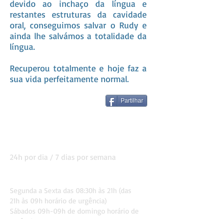
devido ao inchaço da língua e
restantes estruturas da cavidade
oral, conseguimos salvar o Rudy e
ainda lhe salvámos a totalidade da
língua.
Recuperou totalmente e hoje faz a
sua vida perfeitamente normal.
Partilhar
HORÁRIO DE
FUNCIONAMENTO
24h por dia / 7 dias por semana
Consultas
Segunda a Sexta das 08:30
h às 21h (das
21h às 09h horário de urgê
ncia)
Sábados 09h-09h de domingo horário de