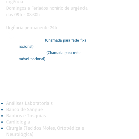
urgência
Domingos e Feriados
horário de urgência
das 09h - 08:30h
Urgência permanente 24h
282 418 260
(Chamada para rede fixa
nacional)
968 759 065
(Chamada para rede
móvel nacional)
hvportimao@gmail.com
Serviços
Análises Laboratoriais
Banco de Sangue
Banhos e Tosquias
Cardiologia
Cirurgia (Tecidos Moles, Ortopédica e
Neurológica)