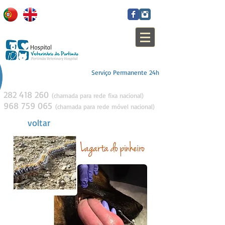
Serviço Permanente 24h
282 418 260
(c
h
amada para rede fixa nacional)
968 759 065
(c
h
amada para rede móvel
nacion
al)
voltar