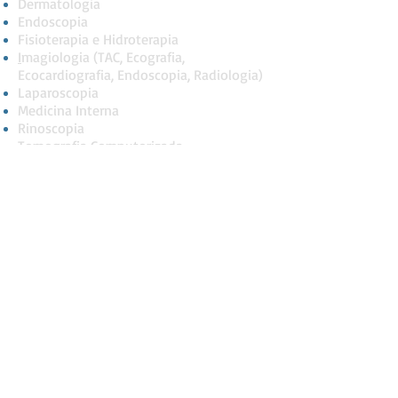
Dermatologia
Endoscopia
Fisioterapia e Hidroterapia
I
magiologia (TAC, Ecografia,
Ecocardiografia, Endoscopia, Radiologia)
Laparoscopia
Medicina Interna
Rinoscopia
Tomografia Computorizada
Vacinação
Encontre-nos Aqui!