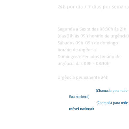
24h por dia / 7 dias por semana
Consultas
Segunda a Sexta das 08:30
h às 21h
(das 21h às 09h horário de urgê
ncia)
Sábados 09h-09h de domingo
horário de urgência
Domingos e Feriados
horário de
urgência das 09h - 08:30h
Urgência permanente 24h
282 418 260
(Chamada para rede
fixa nacional)
968 759 065
(Chamada para rede
móvel nacional)
hvportimao@gmail.com